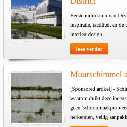
District
Eerste indrukken van Desi
inspiratie, tactiliteit en d
interieurdesign.
lees verder
Muurschimmel 
[Sponsored artikel] - Sc
waarom duikt deze ineens
geen 'schoonmaakprobleem
herkennen, veilig aanpak