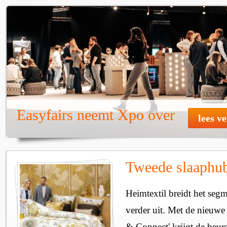
Easyfairs neemt Xpo over
lees v
Tweede slaaphub
Heimtextil breidt het seg
verder uit. Met de nieuwe
& Connect' krijgt de beurs