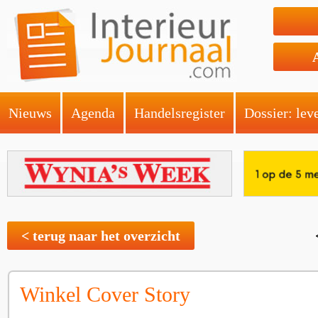
Nieuws
Agenda
Handelsregister
Dossier: lev
< terug naar het overzicht
Winkel Cover Story