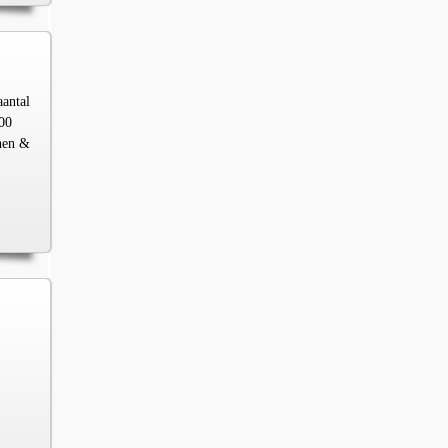
aantal
00
chen &