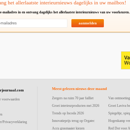
ng het allerlaatste interieurnieuws dagelijks in uw mailbox!
e-mailadres in en ontvang dagelijks het allerlaatste interieurnieuws van uw voorkeuren.
aanmelden
Meest gelezen nieuws deze maand
urjournaal.com
Zeegers na ruim 70 jaar failliet
Van ontmoeting
e voorwaarden
Groei interieurproducten mei 2026
Groei Laviva b
Trends op Incoda 2026
Spiegeltje, spie
en
Innovatieprijs terug op Orgatec
Hogenkamp vers
r/Privacyverklaring
Accu grasmaaier kiezen
Red Dot voor A