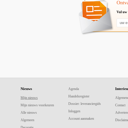
Ontva
Vul uw 
Nieuws
Interie
Agenda
Handelsregister
Mijn nieuws
Algemen
Dossier: leveranciergids
Mijn nieuws voorkeuren
Contact
Inloggen
Alle nieuws
Adverter
Account aanmaken
Algemeen
Disclaime
Decoratie