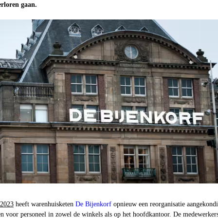
rloren gaan.
 2023
heeft warenhuisketen
De Bijenkorf
opnieuw een reorganisatie aangekond
en voor personeel in zowel de winkels als op het hoofdkantoor.
De medewerkers