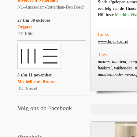
Riverevent Nederland
Sinds afgelopen zomer
NL-Amsterdam-Rotterdam-Den Bosch
een telg van de Thais
Hill loste
Matthijs Vis
27 t/m 30 oktober
Orgatec
DE-Köln
Links
www.bijenkorf.nl
Tags
nieuws, interieur, reor
bakkerij, vakbonden, m
aandeelhouder, verkoop
8 t/m 11 november
Meubelbeurs Brussel
BE-Brussel
Volg ons op Facebook