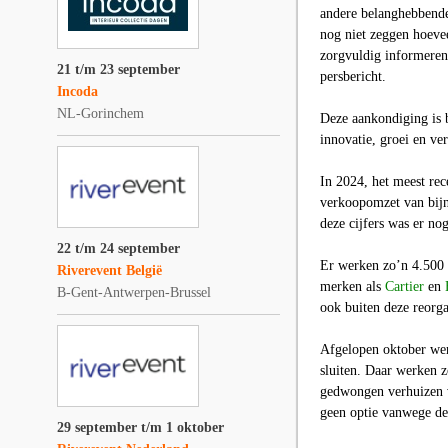
andere belanghebbenden
nog niet zeggen hoeve
zorgvuldig informeren 
21 t/m 23 september
persbericht.
Incoda
NL-Gorinchem
Deze aankondiging is
innovatie, groei en ve
In 2024, het meest rec
verkoopomzet van bijna
deze cijfers was er no
22 t/m 24 september
Er werken zo’n 4.500 
Riverevent België
merken als
Cartier
en
B-Gent-Antwerpen-Brussel
ook buiten deze reorga
Afgelopen oktober werd
sluiten. Daar werken 
gedwongen verhuizen v
geen optie vanwege de
29 september t/m 1 oktober