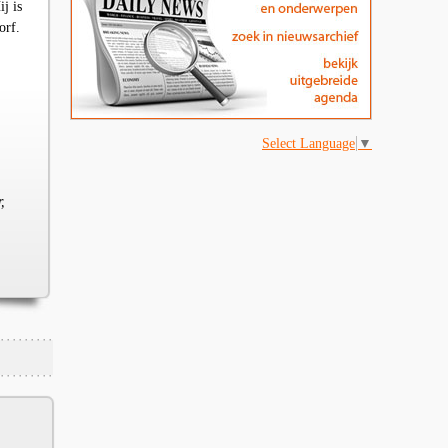
ij is
orf.
Select Language
▼
,