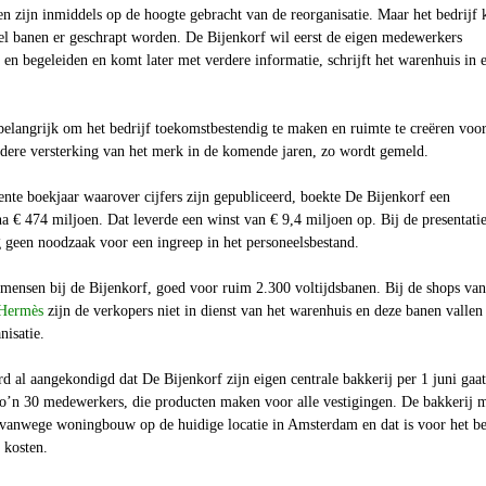
 zijn inmiddels op de hoogte gebracht van de reorganisatie. Maar het bedrijf 
el banen er geschrapt worden. De Bijenkorf wil eerst de eigen medewerkers
en begeleiden en komt later met verdere informatie, schrijft het warenhuis in 
belangrijk om het bedrijf toekomstbestendig te maken en ruimte te creëren voo
rdere versterking van het merk in de komende jaren, zo wordt gemeld.
ente boekjaar waarover cijfers zijn gepubliceerd, boekte De Bijenkorf een
 € 474 miljoen. Dat leverde een winst van € 9,4 miljoen op. Bij de presentati
g geen noodzaak voor een ingreep in het personeelsbestand.
mensen bij de Bijenkorf, goed voor ruim 2.300 voltijdsbanen. Bij de shops van
Hermès
zijn de verkopers niet in dienst van het warenhuis en deze banen vallen
nisatie.
 al aangekondigd dat De Bijenkorf zijn eigen centrale bakkerij per 1 juni gaat
zo’n 30 medewerkers, die producten maken voor alle vestigingen. De bakkerij 
anwege woningbouw op de huidige locatie in Amsterdam en dat is voor het be
 kosten.