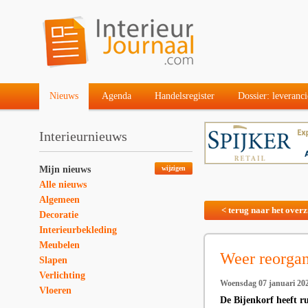
Nieuws
Agenda
Handelsregister
Dossier: leveranci
Interieurnieuws
Mijn nieuws
wijzigen
Alle nieuws
Algemeen
< terug naar het overz
Decoratie
Interieurbekleding
Meubelen
Weer reorgan
Slapen
Verlichting
Woensdag 07 januari 20
Vloeren
De Bijenkorf heeft r