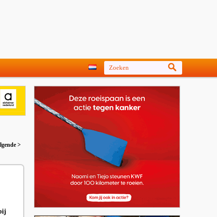
lgende >
bij