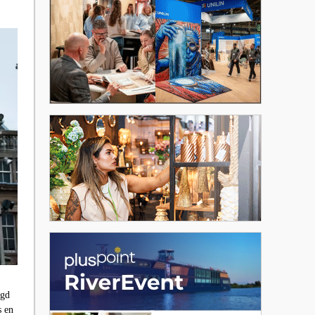
igd
 en