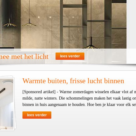
ee met het licht
lees verder
Warmte buiten, frisse lucht binnen
[Sponsored artikel] - Warme zomerdagen wisselen elkaar vlot af 
milde, natte winters. Die schommelingen maken het vaak lastig o
binnen in huis aangenaam te houden. Hoe ben je klaar voor elk se
lees verder