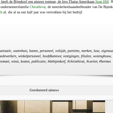
 heeft de Bijenkorf een nieuwe topman, de Iers-Thaise Amerikaan
Sean Hill
. H
e ondernemersfamilie
Chirathivat
, de meerderheidsaandeelhouder van De Bijenk
ch
af
,
die al na een half jaar was vertrokken bij het bedrijf.
ganisatie, warenhuis, banen, personeel, voltijds, parttime, merken, luxe, eigenaar
edewerkers, winkelpersoneel, hoofdkantoor, vestigingen, filialen, woningbouw,
omzet, winst, kosten, publicatie, #debijenkorf, #chirathivat, #cartier, #hermes
Gerelateerd nieuws