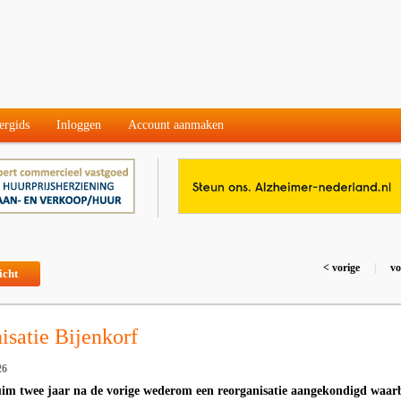
ergids
Inloggen
Account aanmaken
< vorige
|
vo
icht
isatie Bijenkorf
26
uim twee jaar na de vorige wederom een reorganisatie aangekondigd waar