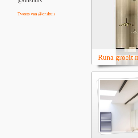
@onshuis
Tweets van @onshuis
Runa groeit m