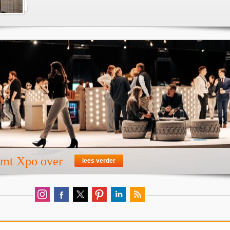
emt Xpo over
lees verder