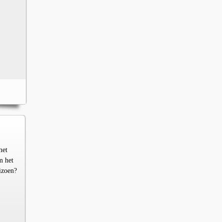
met
m het
izoen?