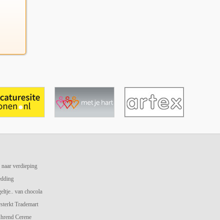
 naar verdieping
edding
geltje.. van chocola
terkt Trademart
hrend Cerene