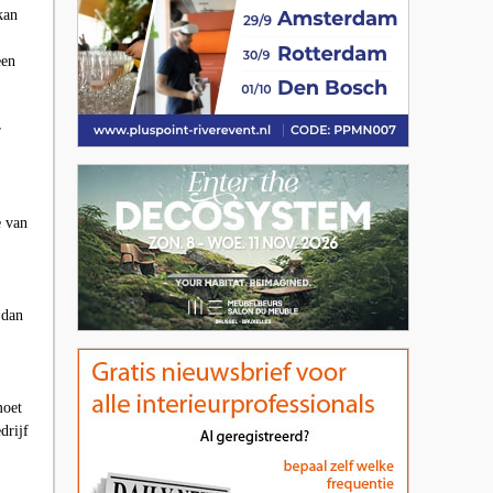
kan
een
r
e van
 dan
moet
drijf