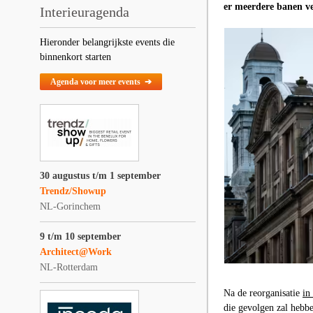
er meerdere banen ve
Interieuragenda
Hieronder belangrijkste events die
binnenkort starten
Agenda voor meer events ➔
30 augustus t/m 1 september
Trendz/Showup
NL-Gorinchem
9 t/m 10 september
Architect@Work
NL-Rotterdam
Na de reorganisatie
in
die gevolgen zal hebb