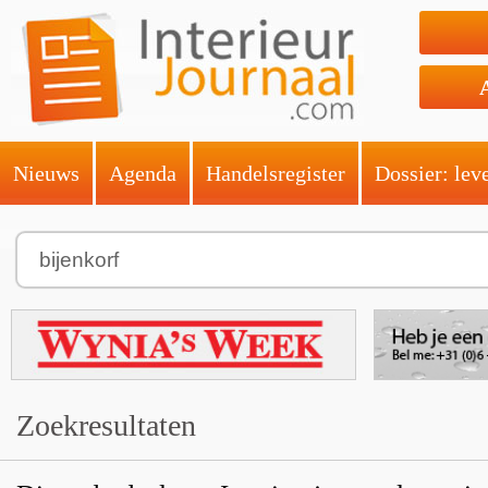
Nieuws
Agenda
Handelsregister
Dossier: lev
Zoekresultaten