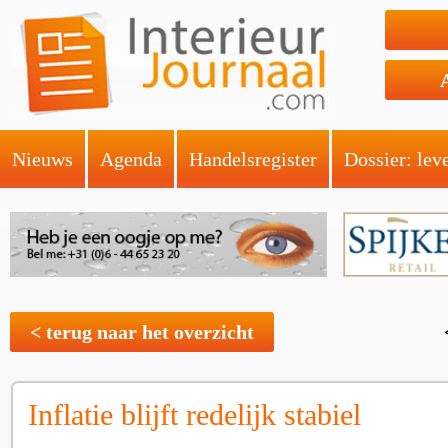
Nieuws
Agenda
Handelsregister
Dossier: lev
< terug naar het overzicht
Inflatie blijft redelijk stabiel