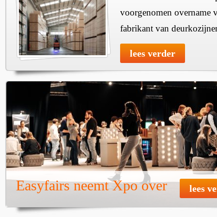
voorgenomen overname v
fabrikant van deurkozijne
lees verder
Easyfairs neemt Xpo over
lees v