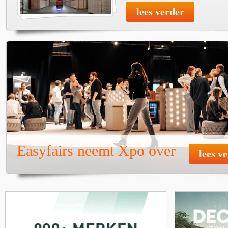
lees verder
Easyfairs neemt Xpo over
lees v