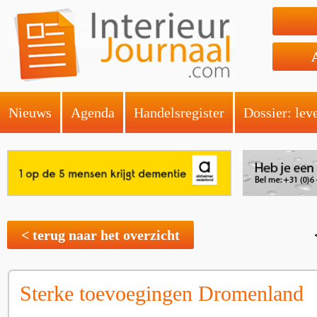
Nieuws
Agenda
Handelsregister
Dossier: lev
< terug naar het overzicht
Sterke toevoegingen Dromenland