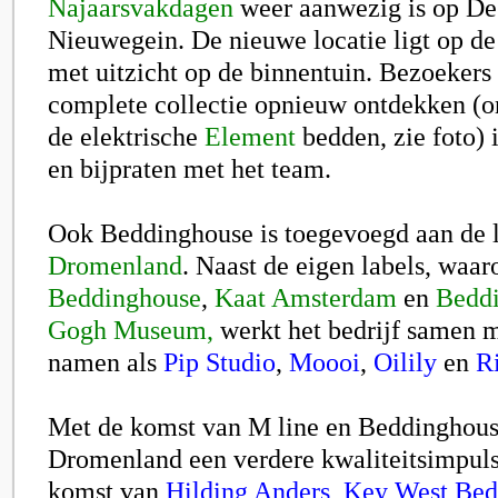
Najaarsvakdagen
weer aanwezig is op De
Nieuwegein. De nieuwe locatie ligt op de
met uitzicht op de binnentuin. Bezoekers
complete collectie opnieuw ontdekken (o
de elektrische
Element
bedden, zie foto) 
en bijpraten met het team.
Ook Beddinghouse is toegevoegd aan de 
Dromenland
. Naast de eigen labels, waar
Beddinghouse
,
Kaat Amsterdam
en
Beddi
Gogh Museum,
werkt het bedrijf samen m
namen als
Pip Studio
,
Moooi
,
Oilily
en
R
Met de komst van M line en Beddinghouse
Dromenland een verdere kwaliteitsimpul
komst van
Hilding Anders
,
Key West Bed