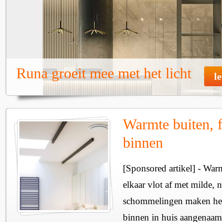
Runa groeit mee met het licht
l
Warmte buiten, f
binnen
[Sponsored artikel] - Wa
elkaar vlot af met milde, n
schommelingen maken het 
binnen in huis aangenaam