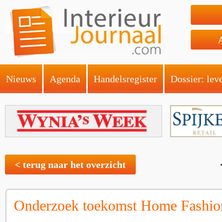
Nieuws
Agenda
Handelsregister
Dossier: lev
< terug naar het overzicht
Onderzoek toekomst Home Fashio