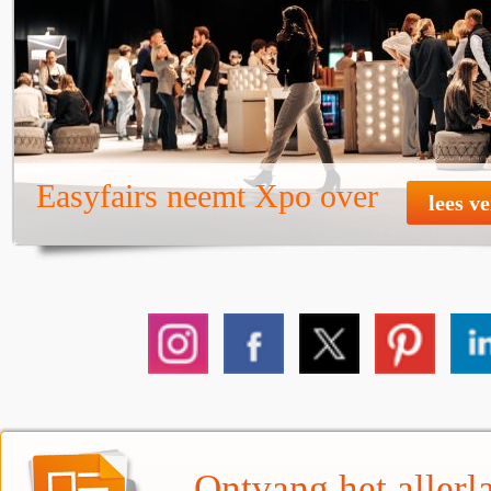
Easyfairs neemt Xpo over
lees v
Ontvang het allerla