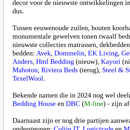
decor voor de nieuwste ontwikkelingen i
dus.
Tussen eeuwenoude zuilen, houten koorb
monumentale gewelven tonen twaalf bedr
nieuwste collecties matrassen, dekbedden,
bedden:
Avek
,
Dommelin
,
EK Living
,
Ge
Anders
,
Hml Bedding
(nieuw),
Kayori
(n
Mahoton
,
Riviera Beds
(terug)
,
Steel & S
TexelWool
.
Bekende namen die in 2024
nog wel deel
Bedding House
en
DBC
(
M-line
) - zijn a
Daarnaast zijn er nog drie partijen aanwez
ondersteunen:
Colijn IT
,
Logictrade
en
Mo