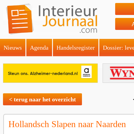
Nieuws
Agenda
Handelsregister
Dossier: lev
< terug naar het overzicht
Hollandsch Slapen naar Naarden