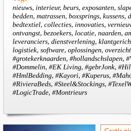
nieuws, interieur, beurs, exposanten, slap
bedden, matrassen, boxsprings, kussens, 
bedtextiel, collecties, innovaties, vernieu
ontvangst, bezoekers, locatie, naarden, a
leveranciers, dienstverlening, klantgerich
logistiek, software, oplossingen, overzicht
#grotekerknaarden, #hollandschslapen, 
#Dommelin, #EK Living, #gebrJonk, #Hil
#HmlBedding, #Kayori, #Kuperus, #Maho
#RivieraBeds, #Steel&Stockings, #TexelW
#LogicTrade, #Montrieurs