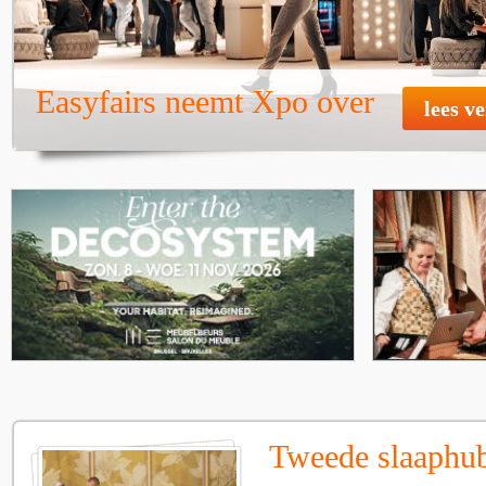
Easyfairs neemt Xpo over
lees v
Tweede slaaphub