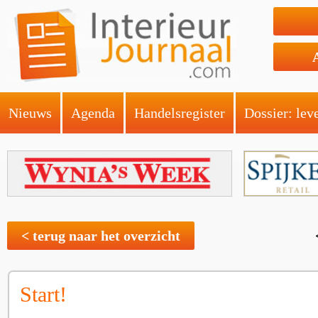
Nieuws
Agenda
Handelsregister
Dossier: lev
< terug naar het overzicht
Start!