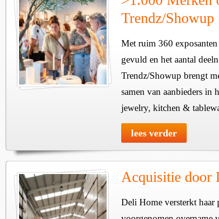
Trendz/Showup
Met ruim 360 exposanten i
gevuld en het aantal deel
Trendz/Showup brengt mee
samen van aanbieders in h
jewelry, kitchen & tablewa
lees verder
Acquisitie door
Deli Home versterkt haar 
voorgenomen overname v