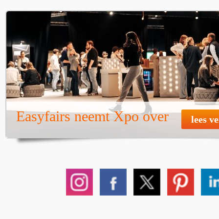
Easyfairs neemt Xpo over
lees v