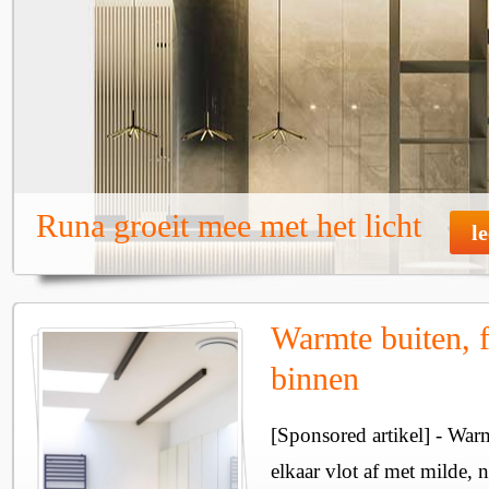
Runa groeit mee met het licht
l
Warmte buiten, f
binnen
[Sponsored artikel] - Wa
elkaar vlot af met milde, n