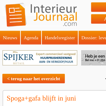
Nieuws
Agenda
Handelsregister
Dossier: lev
< terug naar het overzicht
Spoga+gafa blijft in juni