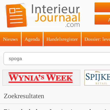
Nieuws
Agenda
Handelsregister
Dossier: lev
Zoekresultaten