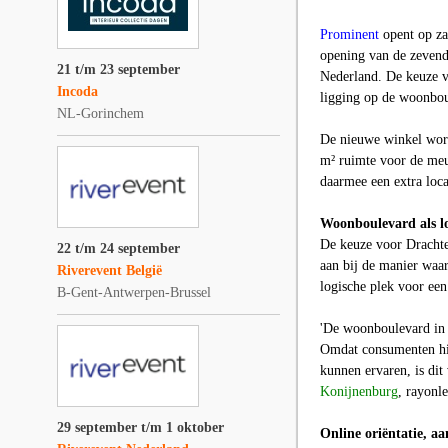
Prominent
opent op za
opening van de zevende
21 t/m 23 september
Nederland. De keuze v
Incoda
ligging op de woonbou
NL-Gorinchem
De nieuwe winkel word
m² ruimte voor de meu
daarmee een extra loca
Woonboulevard als lo
De keuze voor Drachten
22 t/m 24 september
aan bij de manier waa
Riverevent België
logische plek voor ee
B-Gent-Antwerpen-Brussel
'De woonboulevard in D
Omdat consumenten hi
kunnen ervaren, is dit
Konijnenburg
, rayonl
29 september t/m 1 oktober
Online oriëntatie, aa