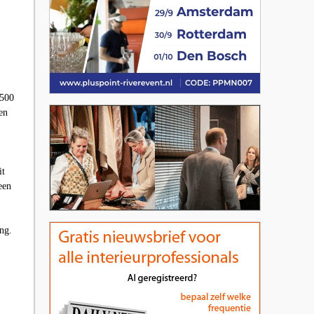
 500
en
it
een
ng.