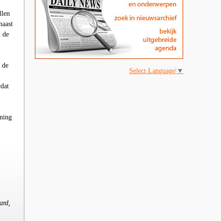
llen
naast
 de
t de
Select Language
▼
rdat
ening
ard,