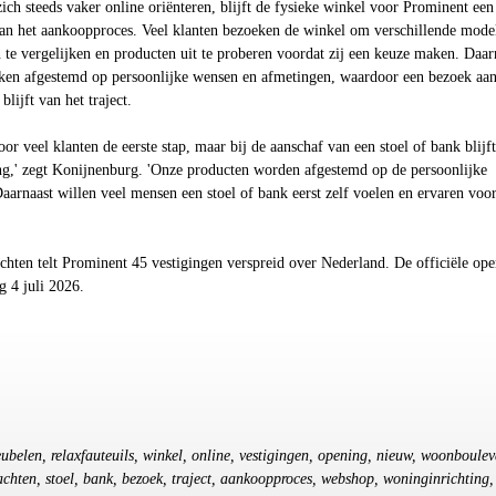
h steeds vaker online oriënteren, blijft de fysieke winkel voor Prominent een
van het aankoopproces. Veel klanten bezoeken de winkel om verschillende mode
n te vergelijken en producten uit te proberen voordat zij een keuze maken. Daar
ken afgestemd op persoonlijke wensen en afmetingen, waardoor een bezoek aan
lijft van het traject.
oor veel klanten de eerste stap, maar bij de aanschaf van een stoel of bank blijf
ng,' zegt Konijnenburg. 'Onze producten worden afgestemd op de persoonlijke
 Daarnaast willen veel mensen een stoel of bank eerst zelf voelen en ervaren voo
chten telt Prominent 45 vestigingen verspreid over Nederland. De officiële op
g 4 juli 2026.
meubelen, relaxfauteuils, winkel, online, vestigingen, opening, nieuw, woonboulev
achten, stoel, bank, bezoek, traject, aankoopproces, webshop, woninginrichting,