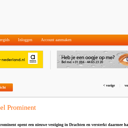
ergids
Inloggen
Account aanmaken
< vorige
|
vo
icht
el Prominent
Prominent opent een nieuwe vestiging in Drachten en versterkt daarmee h