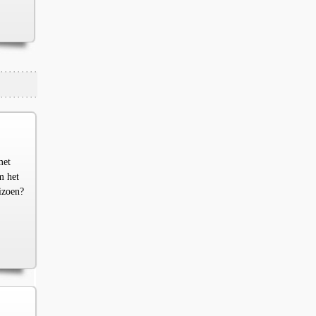
met
m het
izoen?