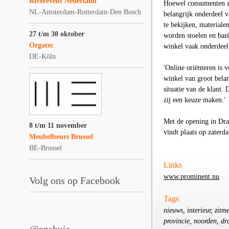
Riverevent Nederland
Hoewel consumenten zic
NL-Amsterdam-Rotterdam-Den Bosch
belangrijk onderdeel 
te bekijken, materiale
27 t/m 30 oktober
worden stoelen en ban
Orgatec
winkel vaak onderdeel b
DE-Köln
'Online oriënteren is v
winkel van groot bela
situatie van de klant.
zij een keuze maken.'
Met de opening in Dra
8 t/m 11 november
vindt plaats op zaterda
Meubelbeurs Brussel
BE-Brussel
Links
www.prominent.nu
Volg ons op Facebook
Tags
nieuws, interieur, zit
provincie, noorden, dr