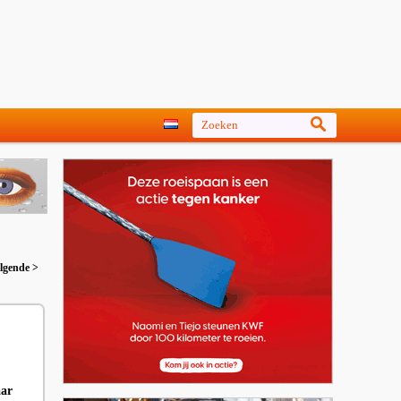
lgende >
aar