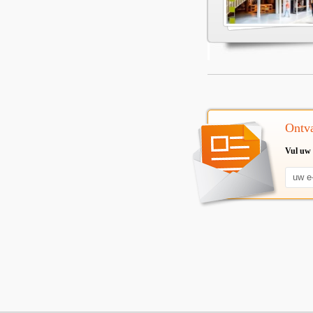
Ontva
Vul uw 