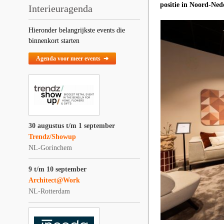
positie in Noord-Ned
Interieuragenda
Hieronder belangrijkste events die
binnenkort starten
Agenda voor meer events ➔
30 augustus t/m 1 september
Trendz/Showup
NL-Gorinchem
9 t/m 10 september
Architect@Work
NL-Rotterdam