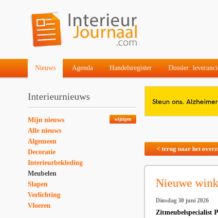
Nieuws
Agenda
Handelsregister
Dossier: leveranci
Interieurnieuws
Mijn nieuws
wijzigen
Alle nieuws
Algemeen
< terug naar het overz
Decoratie
Interieurbekleding
Meubelen
Nieuwe wink
Slapen
Verlichting
Dinsdag 30 juni 2026
Vloeren
Zitmeubelspecialist 