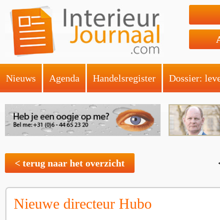
Nieuws
Agenda
Handelsregister
Dossier: lev
< terug naar het overzicht
Nieuwe directeur Hubo