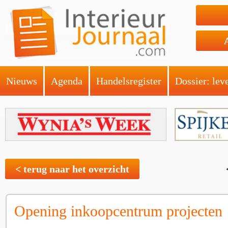
Nieuws
Agenda
Handelsregister
Dossier: lev
< terug naar het overzicht
Opening inkoopcentrum projecten