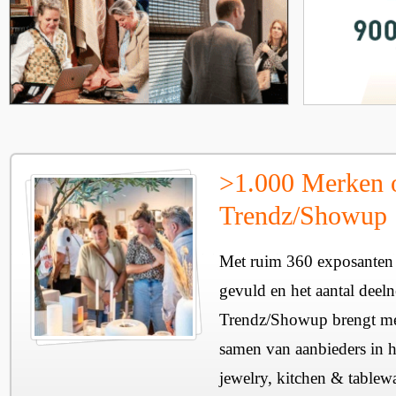
>1.000 Merken 
Trendz/Showup
Met ruim 360 exposanten i
gevuld en het aantal deel
Trendz/Showup brengt mee
samen van aanbieders in h
jewelry, kitchen & tablewa