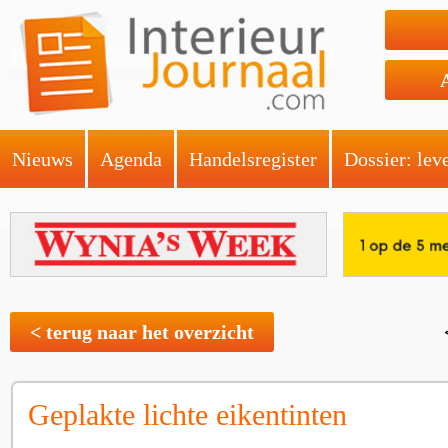
Nieuws
Agenda
Handelsregister
Dossier: lev
< terug naar het overzicht
Geplakte lichte eikentinten