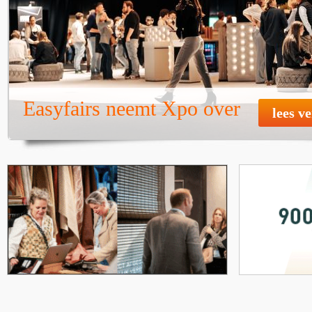
Easyfairs neemt Xpo over
lees v