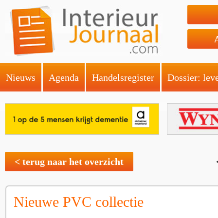
Nieuws
Agenda
Handelsregister
Dossier: lev
< terug naar het overzicht
Nieuwe PVC collectie