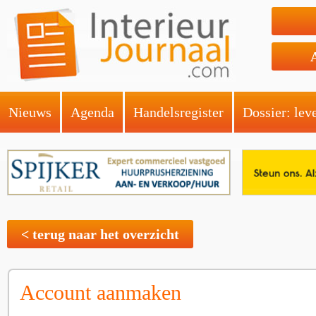
Nieuws
Agenda
Handelsregister
Dossier: lev
< terug naar het overzicht
Account aanmaken