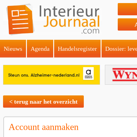
Nieuws
Agenda
Handelsregister
Dossier: lev
< terug naar het overzicht
Account aanmaken