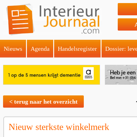
Nieuws
Agenda
Handelsregister
Dossier: lev
< terug naar het overzicht
Nieuw sterkste winkelmerk