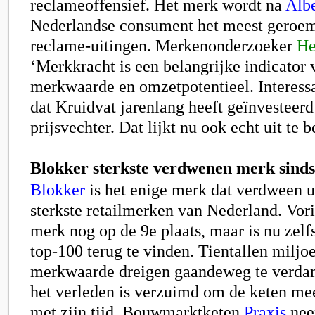
reclameoffensief. Het merk wordt na
Albe
Nederlandse consument het meest geroe
reclame-uitingen. Merkenonderzoeker
He
‘Merkkracht is een belangrijke indicator
merkwaarde en omzetpotentieel. Interessa
dat Kruidvat jarenlang heeft geïnvesteerd
prijsvechter. Dat lijkt nu ook echt uit te b
Blokker sterkste verdwenen merk sinds
Blokker
is het enige merk dat verdween u
sterkste retailmerken van Nederland. Vori
merk nog op de 9e plaats, maar is nu zelf
top-100 terug te vinden. Tientallen miljo
merkwaarde dreigen gaandeweg te verda
het verleden is verzuimd om de keten mee
met zijn tijd. Bouwmarktketen
Praxis
nee