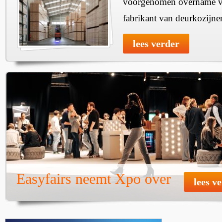
voorgenomen overname v
fabrikant van deurkozijne
lees verder
Easyfairs neemt Xpo over
lees v