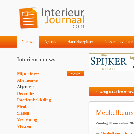
Nieuws
Agenda
Handelsregister
Dossier: leveranci
Interieurnieuws
Mijn nieuws
wijzigen
Alle nieuws
Algemeen
< terug naar het overz
Decoratie
Interieurbekleding
Meubelen
Meubelbeurs
Slapen
Verlichting
Zondag 08 november 20
Vloeren