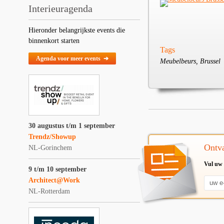
Interieuragenda
Hieronder belangrijkste events die
binnenkort starten
Tags
Agenda voor meer events ➔
Meubelbeurs, Brussel
30 augustus t/m 1 september
Trendz/Showup
Ontva
NL-Gorinchem
Vul uw 
9 t/m 10 september
Architect@Work
NL-Rotterdam