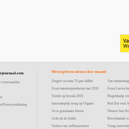
Meest gelezen nieuws deze maand
urjournaal.com
Zeegers na ruim 70 jaar failliet
Van ontmoeting
e voorwaarden
Groei interieurproducten mei 2026
Groei Laviva b
Trends op Incoda 2026
Hogenkamp vers
en
Innovatieprijs terug op Orgatec
Red Dot voor A
r/Privacyverklaring
Accu grasmaaier kiezen
Nieuwe fase K
Licht uit de Andes
Recordaantal w
Verlost van verfkeuzestress
Vraag zonwerin