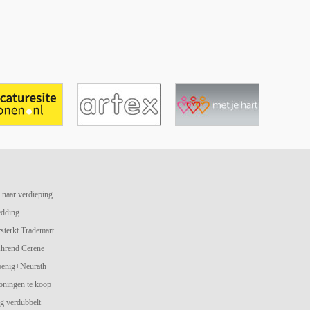
 naar verdieping
edding
terkt Trademart
hrend Cerene
oenig+Neurath
oningen te koop
g verdubbelt