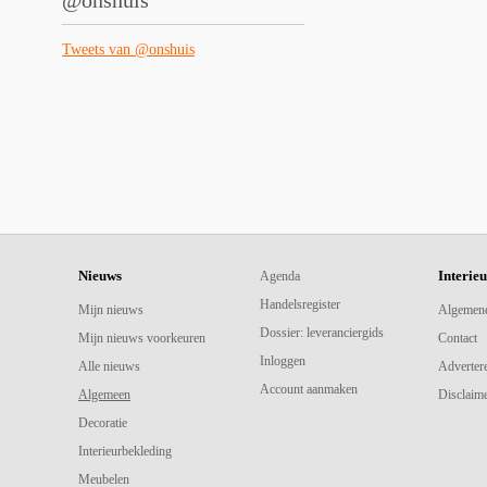
@onshuis
Tweets van @onshuis
Nieuws
Interie
Agenda
Handelsregister
Mijn nieuws
Algemen
Dossier: leveranciergids
Mijn nieuws voorkeuren
Contact
Inloggen
Alle nieuws
Adverter
Account aanmaken
Algemeen
Disclaime
Decoratie
Interieurbekleding
Meubelen