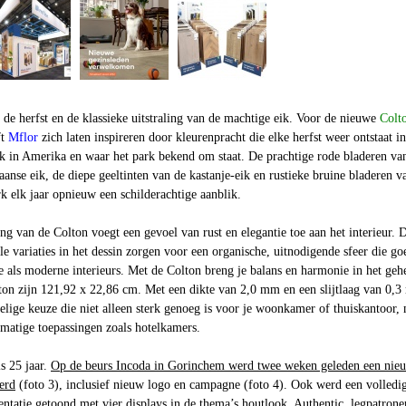
de herfst en de klassieke uitstraling van de machtige eik. Voor de nieuwe
Colt
ft
Mflor
zich laten inspireren door kleurenpracht die elke herfst weer ontstaat in
rk in Amerika en waar het park bekend om staat. De prachtige rode bladeren va
nse eik, de diepe geeltinten van de kastanje-eik en rustieke bruine bladeren v
rk elk jaar opnieuw een schilderachtige aanblik.
ing van de Colton voegt een gevoel van rust en elegantie toe aan het interieur. 
le variaties in het dessin zorgen voor een organische, uitnodigende sfeer die go
ke als moderne interieurs. Met de Colton breng je balans en harmonie in het geh
ton zijn 121,92 x 22,86 cm. Met een dikte van 2,0 mm en een slijtlaag van 0,
elige keuze die niet alleen sterk genoeg is voor je woonkamer of thuiskantoor,
ctmatige toepassingen zoals hotelkamers.
s 25 jaar.
Op de beurs
Incoda
in Gorinchem werd twee weken geleden een nie
eerd
(foto 3)
, inclusief nieuw logo en campagne (foto 4). Ook werd een volledi
tatie getoond met vier displays in de thema’s houtlook, Authentic, legpatrone