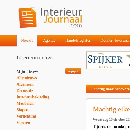
Nieuws
Agenda
Handelsregister
Dossier: leveranci
Interieurnieuws
Mijn nieuws
wijzigen
Alle nieuws
Algemeen
< terug naar het overz
Decoratie
Interieurbekleding
Meubelen
Machtig eiken
Slapen
Verlichting
Woensdag 16 oktober 20
Vloeren
Tijdens de Incoda pr