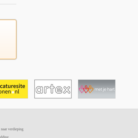
 naar verdieping
edding