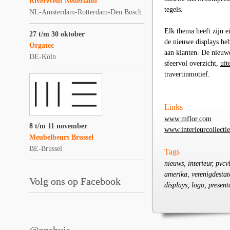
Riverevent Nederland
tegels.
NL-Amsterdam-Rotterdam-Den Bosch
Elk thema heeft zijn e
27 t/m 30 oktober
de nieuwe displays heb
Orgatec
aan klanten. De nieuwe
DE-Köln
sfeervol overzicht,
uit
travertinmotief
.
Links
www.mflor.com
8 t/m 11 november
www.interieurcollecti
Meubelbeurs Brussel
BE-Brussel
Tags
nieuws, interieur, pvcv
amerika, verenigdestate
Volg ons op Facebook
displays, logo, presen