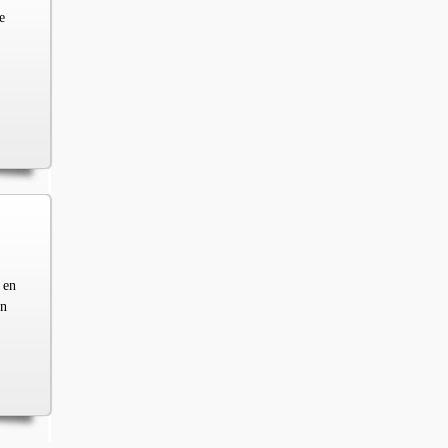
e
 en
en