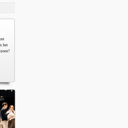
met
m het
izoen?