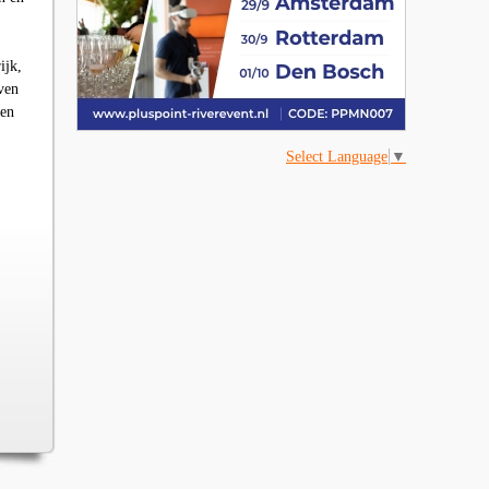
ijk,
ven
 en
Select Language
▼