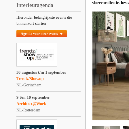
vloerencollectie, bes
Interieuragenda
Hieronder belangrijkste events die
binnenkort starten
Agenda voor meer events ➔
30 augustus t/m 1 september
Trendz/Showup
NL-Gorinchem
9 t/m 10 september
Architect@Work
NL-Rotterdam