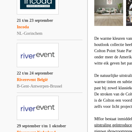
21 t/m 23 september
Incoda
NL-Gorinchem
De warme kleuren van 
houtlook collectie hee
Colton Point State Pa
onder meer de Amerikaa
witte eik geven het pa
22 t/m 24 september
De natuurlijke uitstral
Riverevent België
warme tinten en subtie
B-Gent-Antwerpen-Brussel
past bij zowel klassie
De stroken van de Col
is de Colton een voord
zelfs voor licht proje
Mflor
bestaat inmiddel
uitstraling geïntroduc
29 september t/m 1 oktober
nieuwe showroompresen