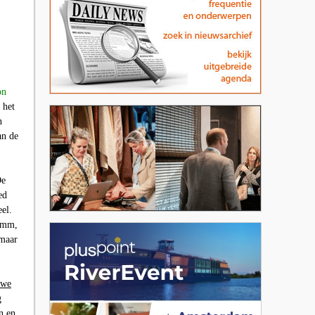
on
 het
n
an de
De
ed
eel.
3 mm,
 maar
uwe
g
n en