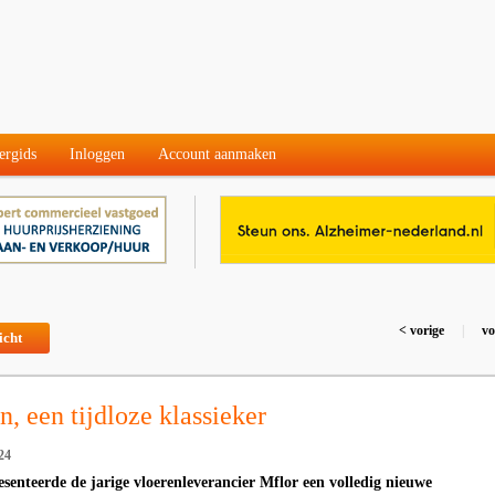
ergids
Inloggen
Account aanmaken
< vorige
|
vo
icht
, een tijdloze klassieker
24
esenteerde de jarige vloerenleverancier Mflor een volledig nieuwe