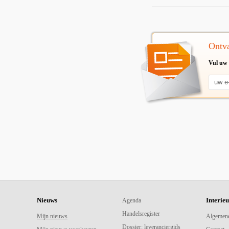
Ontva
Vul uw 
Nieuws
Interie
Agenda
Handelsregister
Mijn nieuws
Algemen
Dossier: leveranciergids