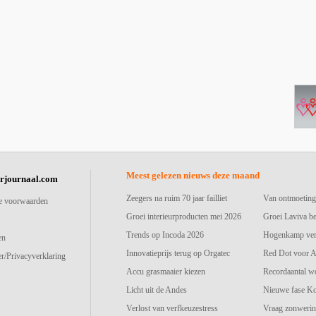
Meest gelezen nieuws deze maand
urjournaal.com
Zeegers na ruim 70 jaar failliet
Van ontmoeting
e voorwaarden
Groei interieurproducten mei 2026
Groei Laviva b
Trends op Incoda 2026
Hogenkamp vers
en
Innovatieprijs terug op Orgatec
Red Dot voor A
r/Privacyverklaring
Accu grasmaaier kiezen
Recordaantal w
Licht uit de Andes
Nieuwe fase K
Verlost van verfkeuzestress
Vraag zonwerin