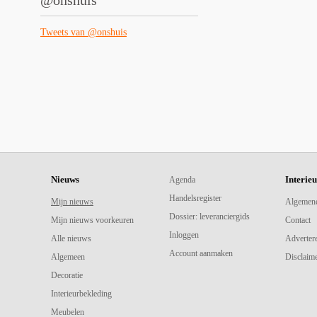
@onshuis
Tweets van @onshuis
Nieuws
Interie
Agenda
Handelsregister
Mijn nieuws
Algemen
Dossier: leveranciergids
Mijn nieuws voorkeuren
Contact
Inloggen
Alle nieuws
Adverter
Account aanmaken
Algemeen
Disclaime
Decoratie
Interieurbekleding
Meubelen