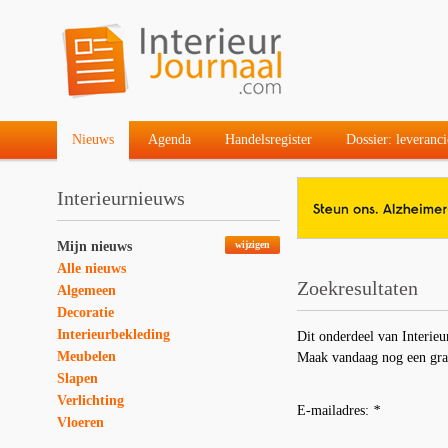
Nieuws
Agenda
Handelsregister
Dossier: leveranci
Interieurnieuws
Mijn nieuws
wijzigen
Alle nieuws
Zoekresultaten
Algemeen
Decoratie
Interieurbekleding
Dit onderdeel van Interieu
Meubelen
Maak vandaag nog een gra
Slapen
Verlichting
E-mailadres:
*
Vloeren