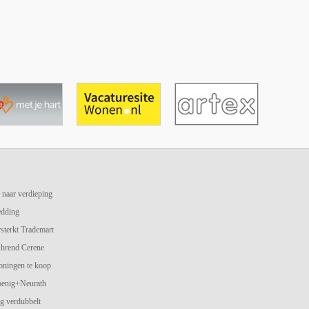
 naar verdieping
edding
terkt Trademart
hrend Cerene
oningen te koop
oenig+Neurath
g verdubbelt