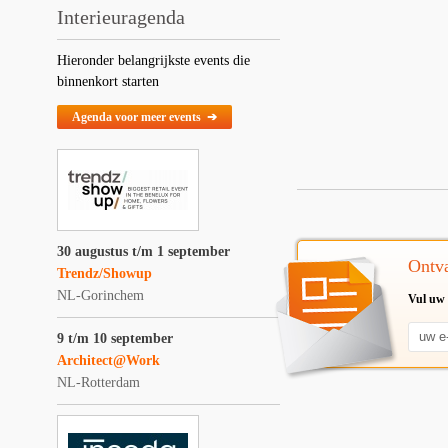
Interieuragenda
Hieronder belangrijkste events die
binnenkort starten
Agenda voor meer events ➔
30 augustus t/m 1 september
Ontva
Trendz/Showup
NL-Gorinchem
Vul uw 
9 t/m 10 september
Architect@Work
NL-Rotterdam