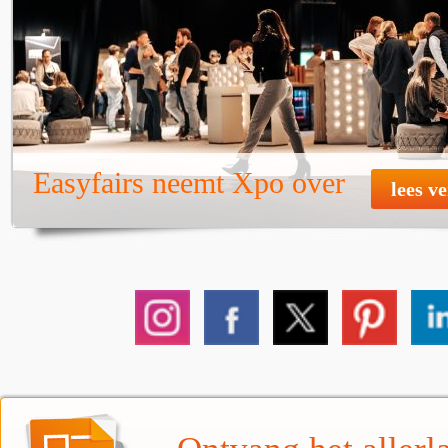
Easyfairs neemt Xpo over
lees v