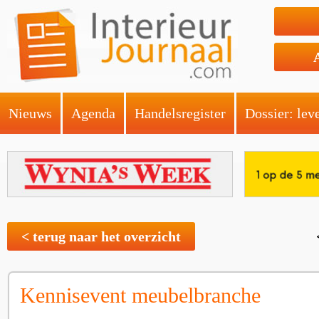
Nieuws
Agenda
Handelsregister
Dossier: lev
< terug naar het overzicht
Kennisevent meubelbranche