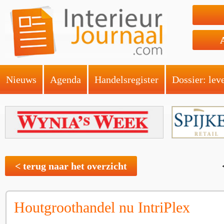
Nieuws
Agenda
Handelsregister
Dossier: lev
< terug naar het overzicht
Houtgroothandel nu IntriPlex