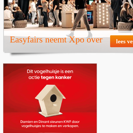
Easyfairs neemt Xpo over
lees v