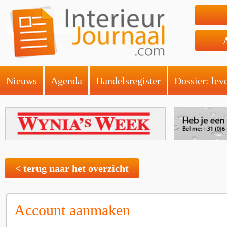
Nieuws
Agenda
Handelsregister
Dossier: lev
< terug naar het overzicht
Account aanmaken