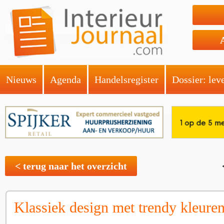
Nieuws
Agenda
Handelsregister
Dossier: lev
< terug naar het overzicht
Klassiek design met trendy kleure