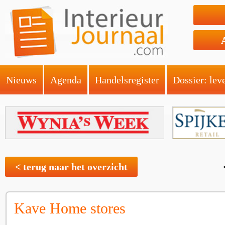
Nieuws
Agenda
Handelsregister
Dossier: lev
< terug naar het overzicht
Kave Home stores