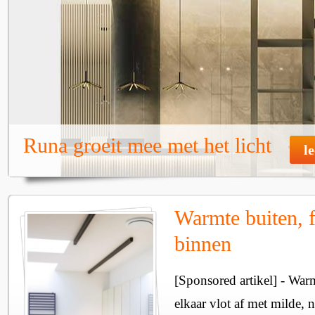
Runa groeit mee met het licht
l
Warmte buiten, f
binnen
[Sponsored artikel] - Wa
elkaar vlot af met milde, n