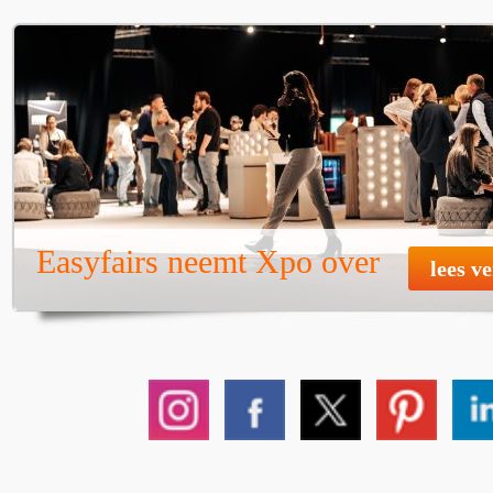
Easyfairs neemt Xpo over
lees v