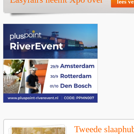
lees v
Tweede slaaphub