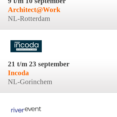
9 t/m 10 september
Architect@Work
NL-Rotterdam
21 t/m 23 september
Incoda
NL-Gorinchem