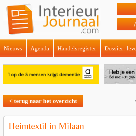
Nieuws
Agenda
Handelsregister
Dossier: lev
< terug naar het overzicht
Heimtextil in Milaan