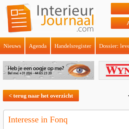
Nieuws
Agenda
Handelsregister
Dossier: lev
< terug naar het overzicht
Interesse in Fonq