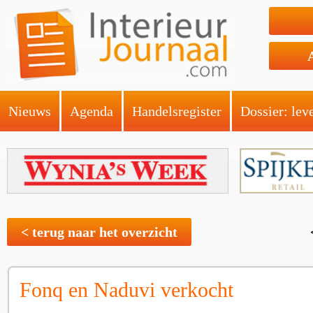
Nieuws
Agenda
Handelsregister
Dossier: lev
< terug naar het overzicht
Fonq en Naduvi verkocht