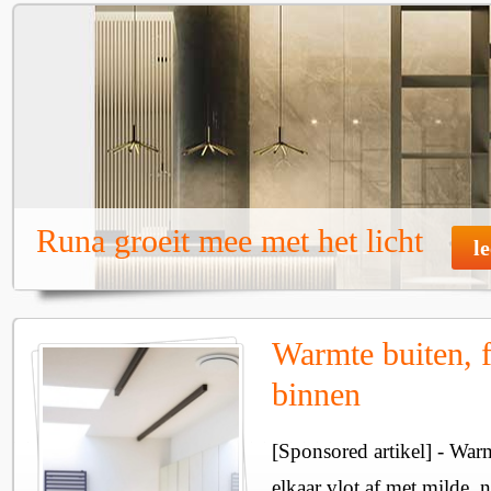
Runa groeit mee met het licht
l
Warmte buiten, f
binnen
[Sponsored artikel] - Wa
elkaar vlot af met milde, n