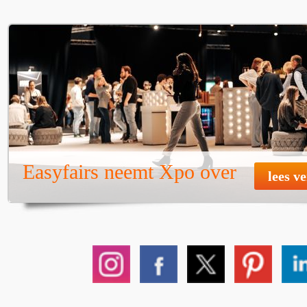
Easyfairs neemt Xpo over
lees v