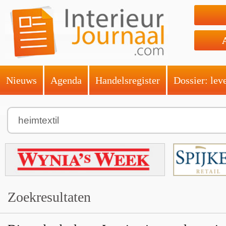
Nieuws
Agenda
Handelsregister
Dossier: lev
Zoekresultaten