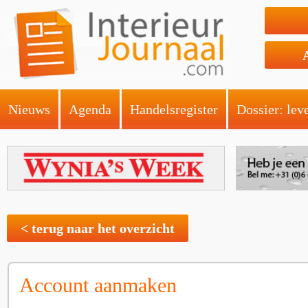
Nieuws
Agenda
Handelsregister
Dossier: lev
< terug naar het overzicht
Account aanmaken