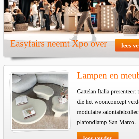
Easyfairs neemt Xpo over
lees v
Lampen en meube
Cattelan Italia presenteer
die het woonconcept verde
modulaire salontafelcollec
plafondlamp San Marco.
lees verder