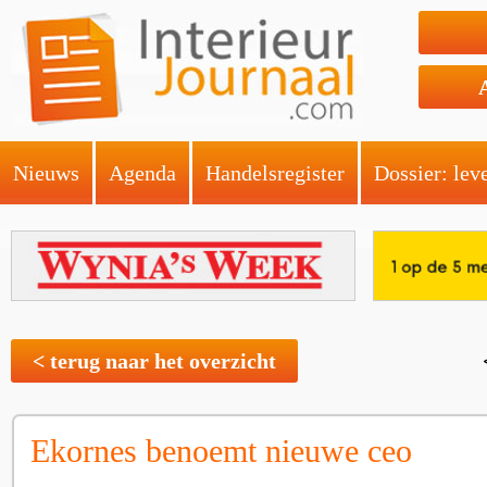
Nieuws
Agenda
Handelsregister
Dossier: lev
< terug naar het overzicht
Ekornes benoemt nieuwe ceo