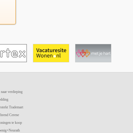
 naar verdieping
edding
terkt Trademart
hrend Cerene
oningen te koop
oenig+Neurath