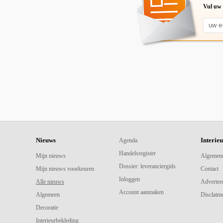
Vul uw 
Nieuws
Interie
Agenda
Handelsregister
Mijn nieuws
Algemen
Dossier: leveranciergids
Mijn nieuws voorkeuren
Contact
Inloggen
Alle nieuws
Adverter
Account aanmaken
Algemeen
Disclaime
Decoratie
Interieurbekleding