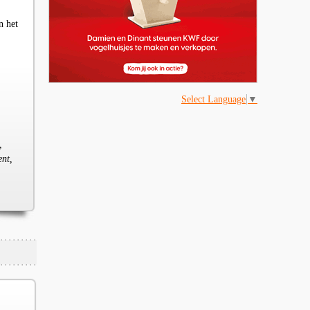
n het
Select Language
▼
,
ent,