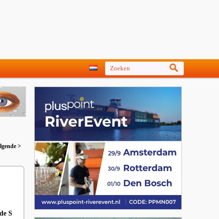
lgende >
 de S