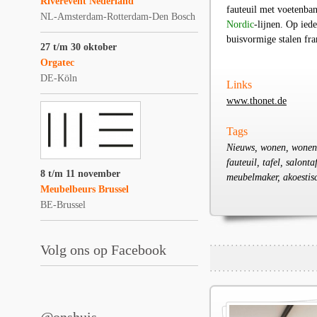
Riverevent Nederland
fauteuil met voetenba
NL-Amsterdam-Rotterdam-Den Bosch
Nordic
-lijnen. Op ied
buisvormige stalen fr
27 t/m 30 oktober
Orgatec
DE-Köln
Links
www.thonet.de
Tags
Nieuws, wonen, wonen, w
fauteuil, tafel, salon
8 t/m 11 november
meubelmaker, akoestisc
Meubelbeurs Brussel
BE-Brussel
Volg ons op Facebook