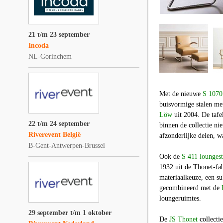
21 t/m 23 september
Incoda
NL-Gorinchem
Met de nieuwe
S 1070
buisvormige stalen m
Löw
uit 2004. De tafe
22 t/m 24 september
binnen de collectie ni
Riverevent België
afzonderlijke delen, w
B-Gent-Antwerpen-Brussel
Ook de
S 411 loungest
1932 uit de Thonet-fab
materiaalkeuze, een su
gecombineerd met de
loungeruimtes.
29 september t/m 1 oktober
De
JS Thonet
collecti