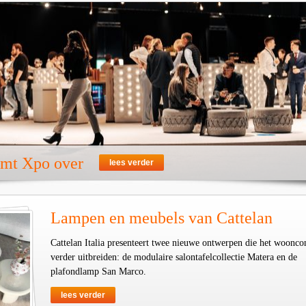
emt Xpo over
lees verder
Lampen en meubels van Cattelan
Cattelan Italia presenteert twee nieuwe ontwerpen die het woonco
verder uitbreiden: de modulaire salontafelcollectie Matera en de
plafondlamp San Marco.
lees verder