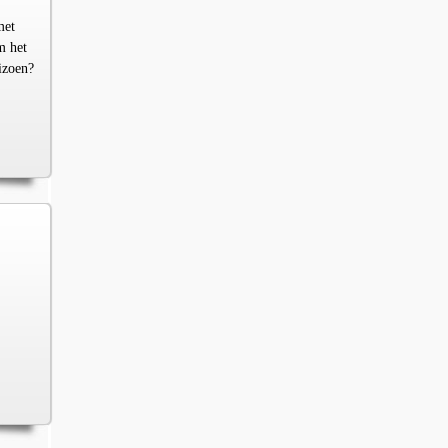
met
m het
izoen?