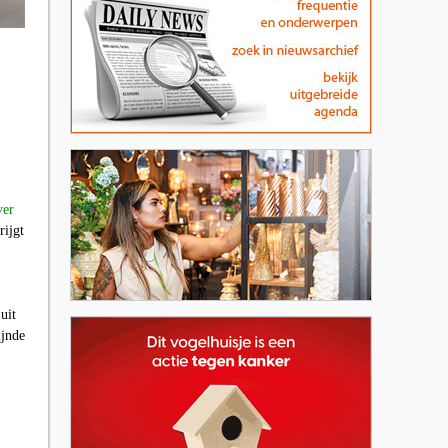
ver
rijgt
uit
ijnde