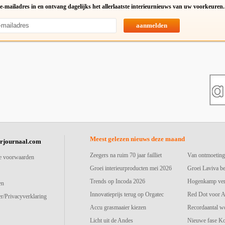
e-mailadres in en ontvang dagelijks het allerlaatste interieurnieuws van uw voorkeuren.
aanmelden
Meest gelezen nieuws deze maand
urjournaal.com
Zeegers na ruim 70 jaar failliet
Van ontmoeting
e voorwaarden
Groei interieurproducten mei 2026
Groei Laviva b
Trends op Incoda 2026
Hogenkamp vers
en
Innovatieprijs terug op Orgatec
Red Dot voor A
r/Privacyverklaring
Accu grasmaaier kiezen
Recordaantal w
Licht uit de Andes
Nieuwe fase K