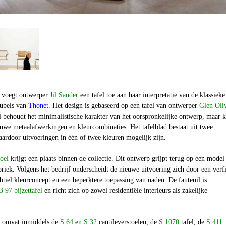
voegt ontwerper
Jil Sander
een tafel toe aan haar interpretatie van de klassieke
eubels van
Thonet
. Het design is gebaseerd op een tafel van ontwerper
Glen Oli
l behoudt het minimalistische karakter van het oorspronkelijke ontwerp, maar k
euwe metaalafwerkingen en kleurcombinaties. Het tafelblad bestaat uit twee
aardoor uitvoeringen in één of twee kleuren mogelijk zijn.
oel
krijgt een plaats binnen de collectie. Dit ontwerp grijpt terug op een model 
riek. Volgens het bedrijf onderscheidt de nieuwe uitvoering zich door een verf
btiel kleurconcept en een beperktere toepassing van naden. De fauteuil is
B 97 bijzettafel
en richt zich op zowel residentiële interieurs als zakelijke
e omvat inmiddels de
S 64
en
S 32
cantileverstoelen, de
S 1070
tafel, de
S 411