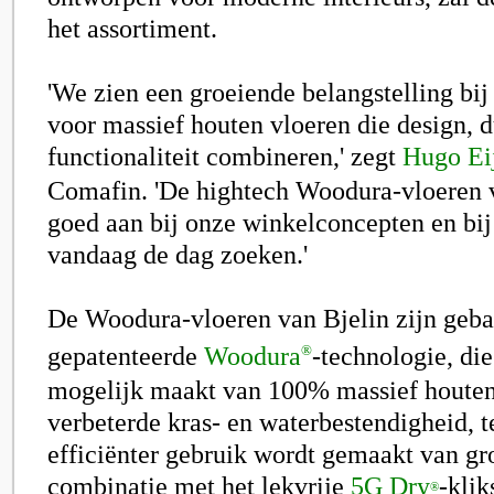
het assortiment.
'We zien een groeiende belangstelling bi
voor massief houten vloeren die design,
functionaliteit combineren,' zegt
Hugo Ei
Comafin. 'De hightech Woodura-vloeren v
goed aan bij onze winkelconcepten en bij
vandaag de dag zoeken.'
De Woodura-vloeren van Bjelin zijn geba
gepatenteerde
Woodura
-technologie
, di
®
mogelijk maakt van 100% massief houten
verbeterde kras- en waterbestendigheid, te
efficiënter gebruik wordt gemaakt van gr
combinatie met het lekvrije
5G Dry
-kli
®