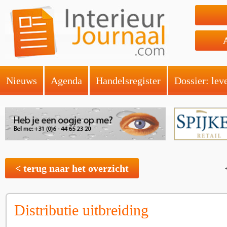
Nieuws
Agenda
Handelsregister
Dossier: lev
< terug naar het overzicht
Distributie uitbreiding