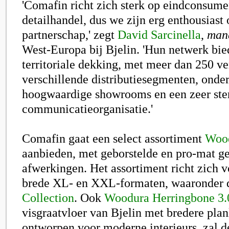
'Comafin richt zich sterk op eindconsume
detailhandel, dus we zijn erg enthousiast 
partnerschap,' zegt
David Sarcinella
,
mana
West-Europa bij Bjelin. 'Hun netwerk bie
territoriale dekking, met meer dan 250 v
verschillende distributiesegmenten, onde
hoogwaardige showrooms en een zeer ste
communicatieorganisatie.'
Comafin gaat een select assortiment
Woo
aanbieden, met geborstelde en pro-mat ge
afwerkingen. Het assortiment richt zich v
brede XL- en XXL-formaten, waaronder
Collection
. Ook
Woodura Herringbone 3
visgraatvloer van Bjelin met bredere plan
ontworpen voor moderne interieurs, zal 