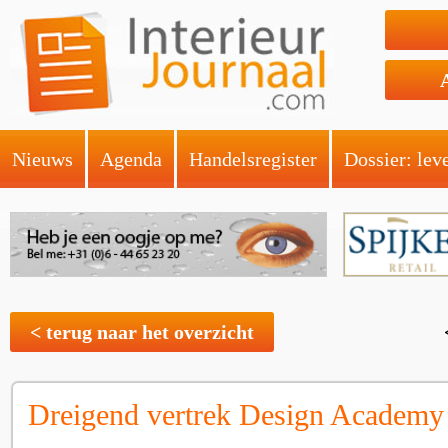
Nieuws
Agenda
Handelsregister
Dossier: lev
< terug naar het overzicht
Dreigend vertrek Design Academy