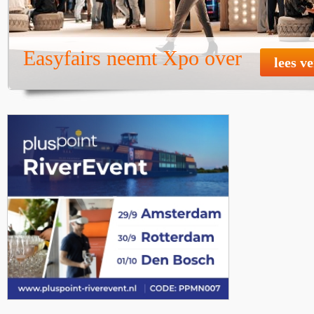
Easyfairs neemt Xpo over
lees v