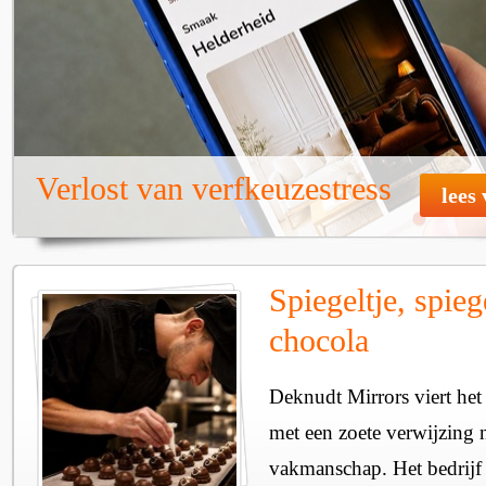
Verlost van verfkeuzestress
lees
Spiegeltje, spieg
chocola
Deknudt Mirrors viert het
met een zoete verwijzing 
vakmanschap. Het bedrijf 