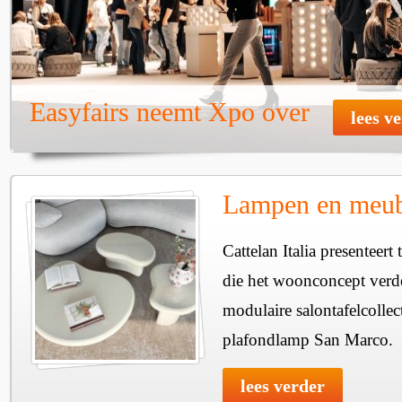
Easyfairs neemt Xpo over
lees v
Lampen en meube
Cattelan Italia presenteer
die het woonconcept verde
modulaire salontafelcollec
plafondlamp San Marco.
lees verder