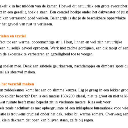
kelijk in het midden van de kamer. Hoewel dit natuurlijk een grote eyecatcher 
t in een gezellig hoekje staan. Een creatief hoekje onder het dakvenster of juist
 kan verrassend goed werken. Belangrijk is dat je de beschikbare oppervlakte
 het gevoel van rust te verliezen.
ialen en textiel
fect tot een warme, cocoonachtige stijl. Hout, linnen en wol zijn natuurlijke
een huiselijk gevoel oproepen. Werk met zachte gordijnen, een dik tapijt of ee
m de akoestiek te verbeteren en gezelligheid toe te voegen.
g spelen mee. Denk aan subtiele geurkaarsen, nachtlampjes en dimbare spots di
el als sfeervol maken.
e het verschil maken
een zolderkamer komt het aan op slimme keuzes. Lig je graag in een lekker gro
 op zolder beperkt? Dan is een
matras 160x200
ideaal, niet te groot en niet te kl
wat ruimte heeft maar beperkt zit in vierkante meters. Kies ook voor
els zoals nachtkastjes met opbergruimte of een inklapbare bureauhoek voor wie
latie is trouwens cruciaal onder het dak, zeker bij warme zomers. Overweeg ee
n klein dakraam dat open kan blijven staan, zelfs bij regen.