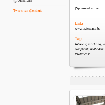
@onshuis
[Sponsored artikel]
Tweets van @onshuis
Links
www.swisssense.be
Tags
Interieur, inrichting,
slaapbank, bedbodem, b
#swisssense