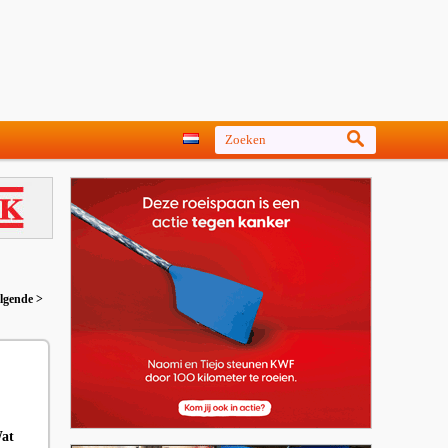
lgende >
Wat