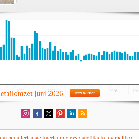
detailomzet juni 2026
lees verder
ng het allerlaatste interieurnieuws dagelijks in uw mailbox!