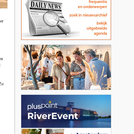
der
en
t
 Zo