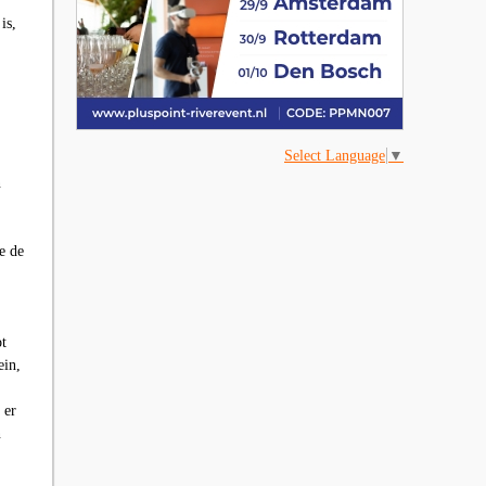
is,
Select Language
▼
n
e de
ot
ein,
 er
n