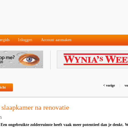
ergids
Inloggen
Account aanmaken
< vorige
|
vo
icht
 slaapkamer na renovatie
25
- Een ongebruikte zolderruimte heeft vaak meer potentieel dan je denkt. 