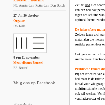
Riverevent Nederland
Zet het
bed
niet noodza
NL-Amsterdam-Rotterdam-Den Bosch
kan een bed ook perfec
tegen een schuine wand
27 t/m 30 oktober
optimaal benut, zonder
Orgatec
DE-Köln
De juiste sfeer: mater
Zolders lenen zich per
materialen die meteen 
rustieke parketvloer o
Ook geur en verlichtin
8 t/m 11 november
ruimte zowel functione
Meubelbeurs Brussel
BE-Brussel
Praktische keuzes di
Bij het inrichten van 
bed maar is de ruimte
Volg ons op Facebook
ideaal voor wie graag 
multifunctionele meub
ook wil werken. Venti
ventilatierooster of ee