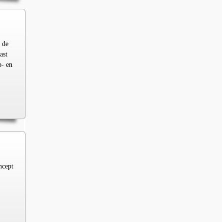
 de
ast
p- en
ncept