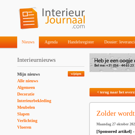
Nieuws
Agenda
Handelsregister
Dossier: leveranci
Interieurnieuws
Mijn nieuws
wijzigen
Alle nieuws
Algemeen
< terug naar het overz
Decoratie
Interieurbekleding
Meubelen
Zolder wordt
Slapen
Verlichting
Maandag 27 oktober 20
Vloeren
[Sponsored artikel] 