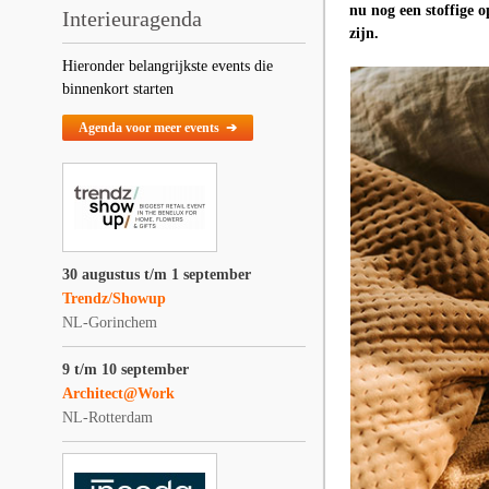
nu nog een stoffige o
Interieuragenda
zijn.
Hieronder belangrijkste events die
binnenkort starten
Agenda voor meer events ➔
30 augustus t/m 1 september
Trendz/Showup
NL-Gorinchem
9 t/m 10 september
Architect@Work
NL-Rotterdam