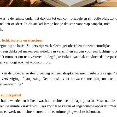
over je de ruimte onder het dak om tot een comfortabele en stijlvolle plek, zon
aliteit of sfeer. In dit artikel lees je hoe je dat stap voor stap aanpakt, mét
jk.
: licht, isolatie en structuur
gint bij de basis. Zolders zijn vaak slecht geïsoleerd en missen natuurlijke
of een dakkapel maken een wereld van verschil en zorgen voor een luchtige, op
 hét moment om te investeren in degelijke isolatie van dak en vloer: dat bespaar
maar verhoogt ook het wooncomfort.
r van de vloer: is ze stevig genoeg om een slaapkamer met meubels te dragen?
 versteviging of aanpassing. Denk tot slot vooruit: waar komen stopcontacten,
eel verwarming?
 ruimtegevoel
chuine wanden en balken, wat het inrichten een uitdaging maakt. Maar net die
n de ruimte karaktervol. Kies voor lage kasten of ingebouwde opbergruimtes
n, en werk met lichte kleuren om het ruimtelijk gevoel te behouden.