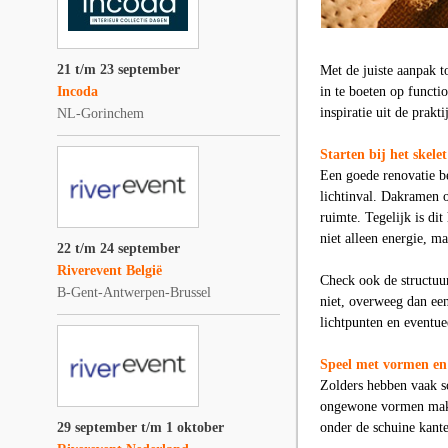
21 t/m 23 september
Met de juiste aanpak t
Incoda
in te boeten op function
inspiratie uit de prakti
NL-Gorinchem
Starten bij het skelet
Een goede renovatie be
lichtinval. Dakramen 
ruimte. Tegelijk is dit
niet alleen energie, 
22 t/m 24 september
Riverevent België
Check ook de structuu
B-Gent-Antwerpen-Brussel
niet, overweeg dan een
lichtpunten en eventu
Speel met vormen en
Zolders hebben vaak s
ongewone vormen make
29 september t/m 1 oktober
onder de schuine kante