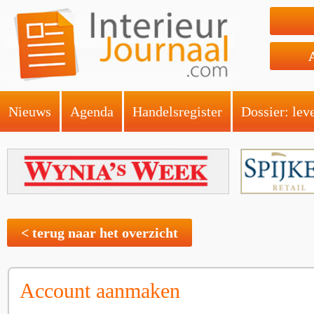
Nieuws
Agenda
Handelsregister
Dossier: lev
< terug naar het overzicht
Account aanmaken