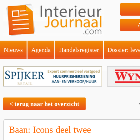
Nieuws
Agenda
Handelsregister
Dossier: lev
< terug naar het overzicht
Baan: Icons deel twee