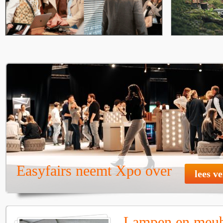
Easyfairs neemt Xpo over
lees v
Lampen en meube