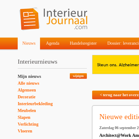
Nieuws
Agenda
Handelsregister
Dossier: leveranci
Interieurnieuws
Mijn nieuws
wijzigen
Alle nieuws
Algemeen
< terug naar het overz
Decoratie
Interieurbekleding
Meubelen
Nieuwe edit
Slapen
Verlichting
Zaterdag 06 september 
Vloeren
Architect@Work Amst