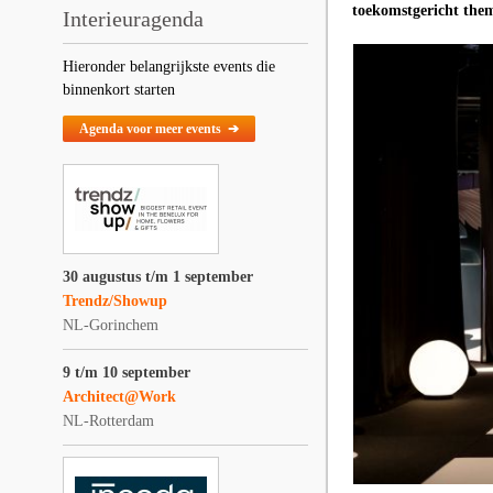
toekomstgericht the
Interieuragenda
Hieronder belangrijkste events die
binnenkort starten
Agenda voor meer events ➔
30 augustus t/m 1 september
Trendz/Showup
NL-Gorinchem
9 t/m 10 september
Architect@Work
NL-Rotterdam