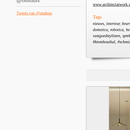
@onshuis
www.architectatwork
Tweets van @onshuis
Tags
nieuws, interieur, beur
domotica, robotica, he
vastgoedstylisten, spre
#kromhouthal, #schmid