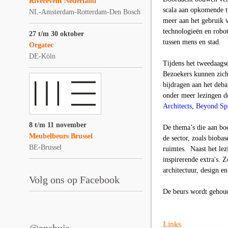
Riverevent Nederland
scala aan opkomende t
NL-Amsterdam-Rotterdam-Den Bosch
meer aan het gebruik v
technologieën en robot
27 t/m 30 oktober
tussen mens en stad.
Orgatec
DE-Köln
Tijdens het tweedaag
Bezoekers kunnen zich 
bijdragen aan het deb
onder meer lezingen d
Architects
,
Beyond Sp
8 t/m 11 november
De thema’s die aan bo
Meubelbeurs Brussel
de sector, zoals biob
BE-Brussel
ruimtes. Naast het l
inspirerende extra's. 
architectuur, design e
Volg ons op Facebook
De beurs wordt gehou
Links