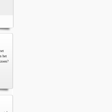
met
m het
izoen?