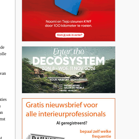
nde
olle
 van
ties
n
an
mst
d