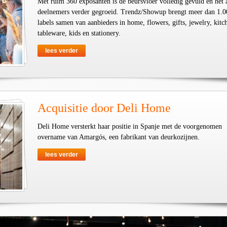
Met ruim 360 exposanten is de beursvloer volledig gevuld en het 
deelnemers verder gegroeid. Trendz/Showup brengt meer dan 1.0
labels samen van aanbieders in home, flowers, gifts, jewelry, kit
tableware, kids en stationery.
lees verder
Acquisitie door Deli Home
Deli Home versterkt haar positie in Spanje met de voorgenomen
overname van Amargós, een fabrikant van deurkozijnen.
lees verder