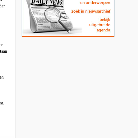
der
er
taan
nen
ent.