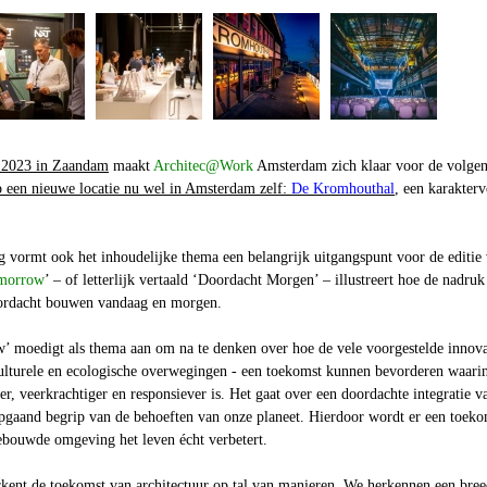
in 2023 in Zaandam
maakt
Architec@Work
Amsterdam zich klaar voor de volge
 een nieuwe locatie nu wel in Amsterdam zelf:
De Kromhouthal
, een karakterv
g vormt ook het inhoudelijke thema een belangrijk uitgangspunt voor de editie
omorrow
’ – of letterlijk vertaald ‘Doordacht Morgen’ – illustreert hoe de nadruk
oordacht bouwen vandaag en morgen.
 moedigt als thema aan om na te denken over hoe de vele voorgestelde innova
culturele en ecologische overwegingen - een toekomst kunnen bevorderen waari
ter, veerkrachtiger en responsiever is. Het gaat over een doordachte integratie v
epgaand begrip van de behoeften van onze planeet. Hierdoor wordt er een toeko
ebouwde omgeving het leven écht verbetert.
ent de toekomst van architectuur op tal van manieren. We herkennen een bree