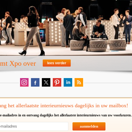
emt Xpo over
lees verder
ng het allerlaatste interieurnieuws dagelijks in uw mailbox!
e-mailadres in en ontvang dagelijks het allerlaatste interieurnieuws van uw voorkeuren.
aanmelden