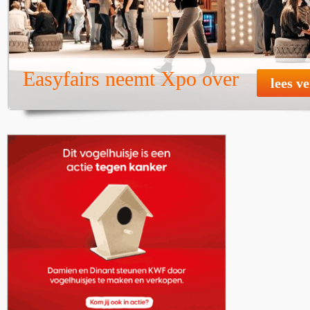
Easyfairs neemt Xpo over
lees v