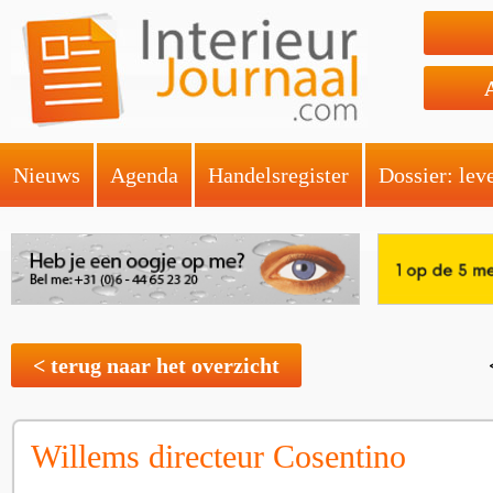
Nieuws
Agenda
Handelsregister
Dossier: lev
< terug naar het overzicht
Willems directeur Cosentino