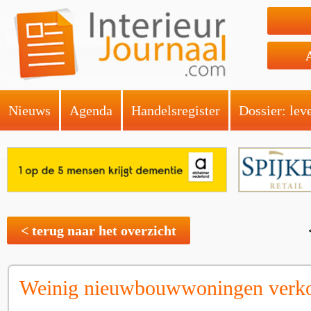
Nieuws
Agenda
Handelsregister
Dossier: lev
< terug naar het overzicht
Weinig nieuwbouwwoningen verk