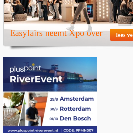
Easyfairs neemt Xpo over
lees v