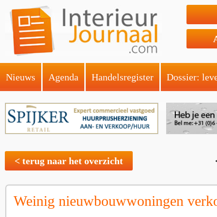
Nieuws
Agenda
Handelsregister
Dossier: lev
< terug naar het overzicht
Weinig nieuwbouwwoningen verk