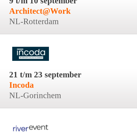
9 t/m 10 september
Architect@Work
NL-Rotterdam
21 t/m 23 september
Incoda
NL-Gorinchem