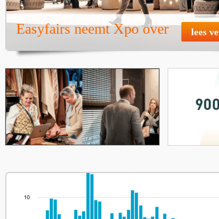
Easyfairs neemt Xpo over
lees v