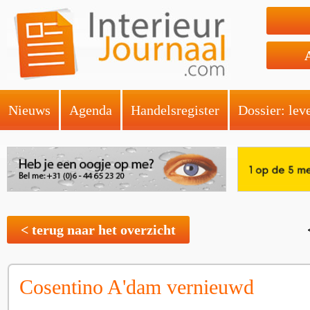
Nieuws
Agenda
Handelsregister
Dossier: lev
< terug naar het overzicht
Cosentino A'dam vernieuwd