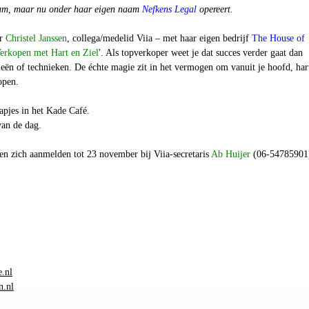
am, maar nu onder haar eigen naam
Nefkens Legal
opereert.
or
Christel Janssen
, collega/medelid Viia – met haar eigen bedrijf
The House of
erkopen met Hart en Ziel
'. Als topverkoper weet je dat succes verder gaat dan
egieën of technieken. De échte magie zit in het vermogen om vanuit je hoofd, har
kopen.
apjes in het Kade Café.
van de dag.
en zich aanmelden tot 23 november bij Viia-secretaris
Ab Huijer
(06-54785901)
.nl
n.nl