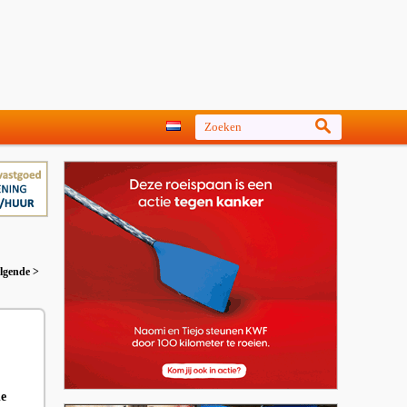
lgende >
de