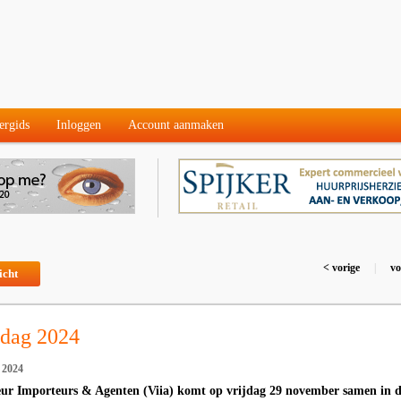
ergids
Inloggen
Account aanmaken
< vorige
|
vo
icht
ndag 2024
 2024
ieur Importeurs & Agenten (Viia) komt op vrijdag 29 november samen in 