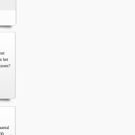
met
m het
izoen?
aantal
00