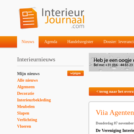
Nieuws
Agenda
Handelsregister
Dossier: leveranci
Interieurnieuws
Mijn nieuws
wijzigen
Alle nieuws
Algemeen
< terug naar het overz
Decoratie
Interieurbekleding
Meubelen
Viia Agente
Slapen
Verlichting
Donderdag 07 november
Vloeren
De Vereniging Inter