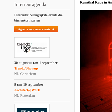
Kunsthal Kade in Ame
Interieuragenda
Hieronder belangrijkste events die
binnenkort starten
Agenda voor meer events ➔
30 augustus t/m 1 september
Trendz/Showup
NL-Gorinchem
9 t/m 10 september
Architect@Work
NL-Rotterdam