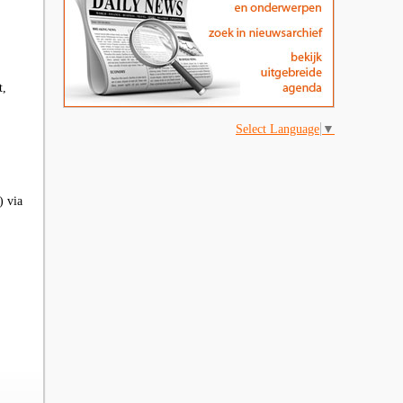
t,
Select Language
▼
 via