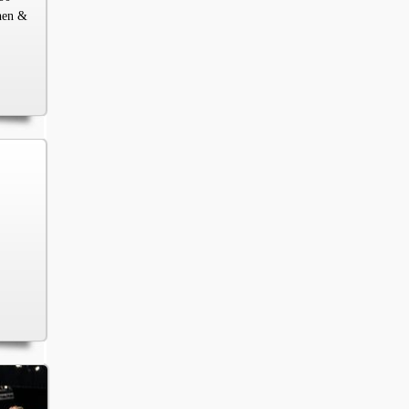
chen &