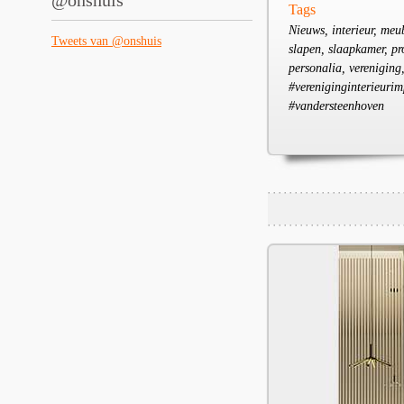
@onshuis
Tags
Nieuws, interieur, me
Tweets van @onshuis
slapen, slaapkamer, pro
personalia, vereniging,
#vereniginginterieurim
#vandersteenhoven