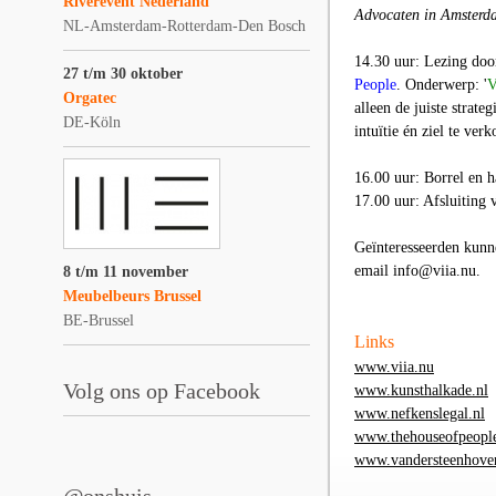
Riverevent Nederland
Advocaten in Amsterd
NL-Amsterdam-Rotterdam-Den Bosch
14.30 uur: Lezing do
27 t/m 30 oktober
People
. Onderwerp: '
V
Orgatec
alleen de juiste strat
DE-Köln
intuïtie én ziel te ver
16.00 uur: Borrel en h
17.00 uur: Afsluiting 
Geïnteresseerden kunn
email info@viia.nu.
8 t/m 11 november
Meubelbeurs Brussel
BE-Brussel
Links
www.viia.nu
Volg ons op Facebook
www.kunsthalkade.nl
www.nefkenslegal.nl
www.thehouseofpeople
www.vandersteenhove