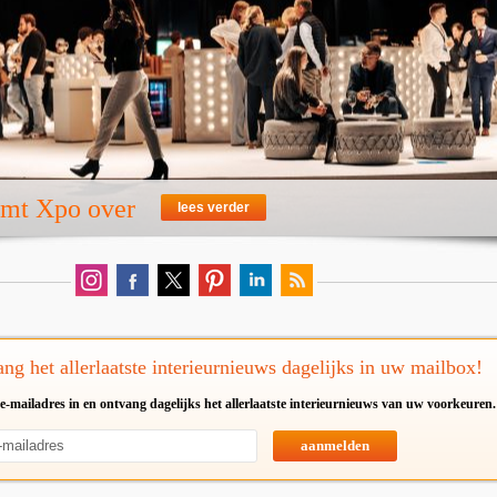
emt Xpo over
lees verder
ng het allerlaatste interieurnieuws dagelijks in uw mailbox!
e-mailadres in en ontvang dagelijks het allerlaatste interieurnieuws van uw voorkeuren.
aanmelden