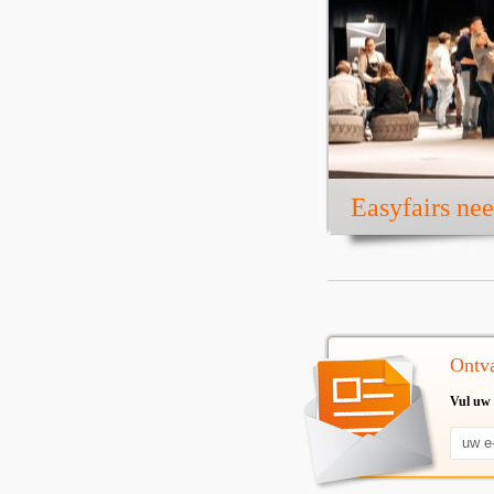
Easyfairs ne
Ontva
Vul uw 