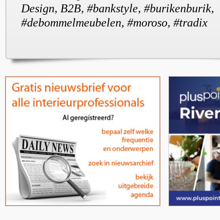
Design, B2B, #bankstyle, #burikenburik,
#debommelmeubelen, #moroso, #tradix