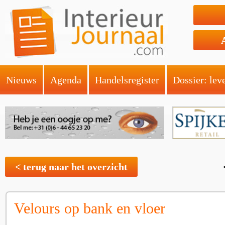
Nieuws
Agenda
Handelsregister
Dossier: lev
< terug naar het overzicht
Velours op bank en vloer