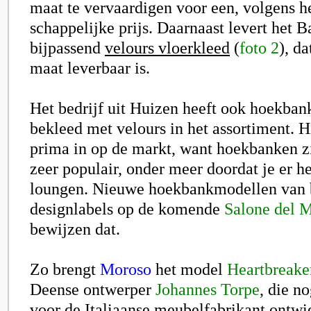
maat te vervaardigen voor een, volgens he
schappelijke prijs. Daarnaast levert het 
bijpassend
velours vloerkleed
(
foto 2
), d
maat leverbaar is.
Het bedrijf uit Huizen heeft ook hoekba
bekleed met velours in het assortiment. H
prima in op de markt, want hoekbanken zij
zeer populair, onder meer doordat je er h
loungen. Nieuwe hoekbankmodellen van
designlabels op de komende
Salone del 
bewijzen dat.
Zo brengt
Moroso
het model
Heartbreake
Deense ontwerper
Johannes Torpe
, die n
voor de Italiaanse meubelfabrikant ontwi