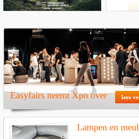
Easyfairs neemt Xpo over
lees v
Lampen en meube