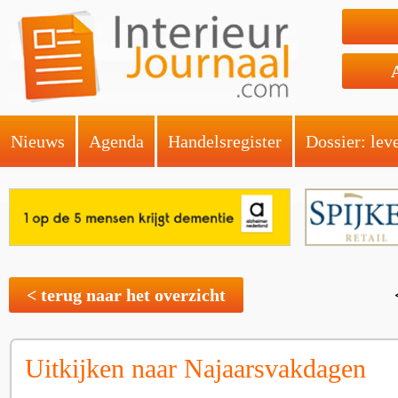
Nieuws
Agenda
Handelsregister
Dossier: lev
< terug naar het overzicht
Uitkijken naar Najaarsvakdagen