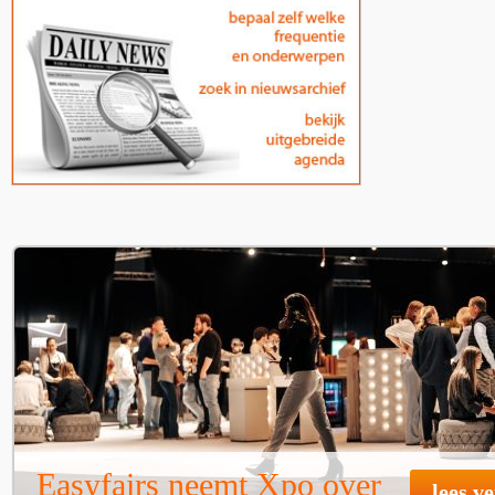
Easyfairs neemt Xpo over
lees v