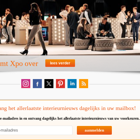
emt Xpo over
lees verder
ng het allerlaatste interieurnieuws dagelijks in uw mailbox!
e-mailadres in en ontvang dagelijks het allerlaatste interieurnieuws van uw voorkeuren.
aanmelden