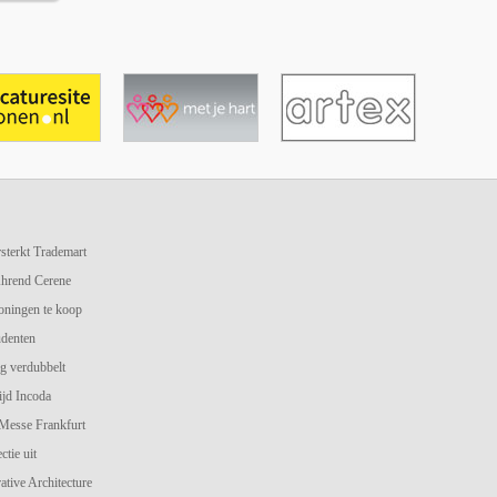
terkt Trademart
hrend Cerene
oningen te koop
udenten
g verdubbelt
jd Incoda
 Messe Frankfurt
ctie uit
ive Architecture