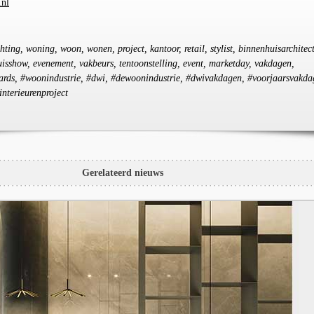
.nl
chting, woning, woon, wonen, project, kantoor, retail, stylist, binnenhuisarchitect
uisshow, evenement, vakbeurs, tentoonstelling, event, marketday, vakdagen,
rds, #woonindustrie, #dwi, #dewoonindustrie, #dwivakdagen, #voorjaarsvakda
interieurenproject
Gerelateerd nieuws