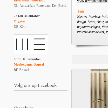
Riverevent Nederland
www.dewoonindustrie
NL-Amsterdam-Rotterdam-Den Bosch
Tags
27 t/m 30 oktober
Nieuws, interieur, inri
Orgatec
design, beurs, show, h
DE-Köln
najaarsvakdagen, #awa
#interieurtrendevent, #
8 t/m 11 november
Meubelbeurs Brussel
BE-Brussel
Volg ons op Facebook