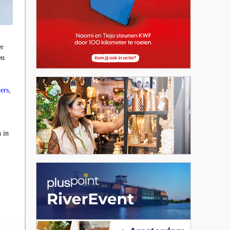
er
en
ers
,
n in