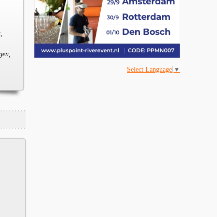
,
gen,
Select Language
▼