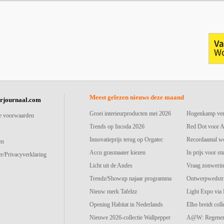
Meest gelezen nieuws deze maand
urjournaal.com
Groei interieurproducten mei 2026
Hogenkamp vers
e voorwaarden
Trends op Incoda 2026
Red Dot voor A
Innovatieprijs terug op Orgatec
Recordaantal w
en
Accu grasmaaier kiezen
In prijs voor st
r/Privacyverklaring
Licht uit de Andes
Vraag zonwerin
Trendz/Showup najaar programma
Ontwerpwedstri
Nieuw merk Tafelzz
Light Expo via
Opening Habitat in Nederlands
Elho breidt colle
Nieuwe 2026-collectie Wallpepper
A@W: Regenerat